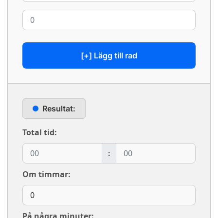
[+] Lägg till rad
Resultat:
Total tid:
:
Om timmar:
På några minuter: