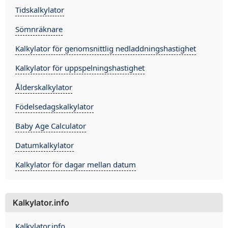
Tidskalkylator
Sömnräknare
Kalkylator för genomsnittlig nedladdningshastighet
Kalkylator för uppspelningshastighet
Ålderskalkylator
Födelsedagskalkylator
Baby Age Calculator
Datumkalkylator
Kalkylator för dagar mellan datum
Kalkylator.info
Kalkylator.info