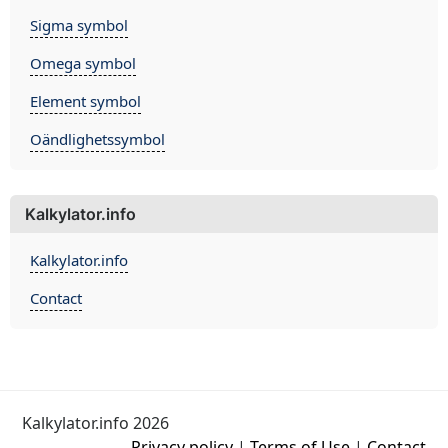
Sigma symbol
Omega symbol
Element symbol
Oändlighetssymbol
Kalkylator.info
Kalkylator.info
Contact
Kalkylator.info 2026
Privacy policy
|
Terms of Use
|
Contact