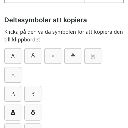
Deltasymboler att kopiera
Klicka på den valda symbolen för att kopiera den
till klippbordet.
Δ
δ
⍙
≜
⍍
⍋
𝛥
𝛿
𝝙
𝝳