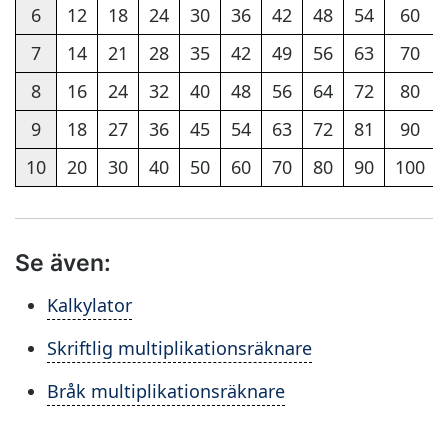
6
12
18
24
30
36
42
48
54
60
7
14
21
28
35
42
49
56
63
70
8
16
24
32
40
48
56
64
72
80
9
18
27
36
45
54
63
72
81
90
10
20
30
40
50
60
70
80
90
100
Se även:
Kalkylator
Skriftlig multiplikationsräknare
Bråk multiplikationsräknare