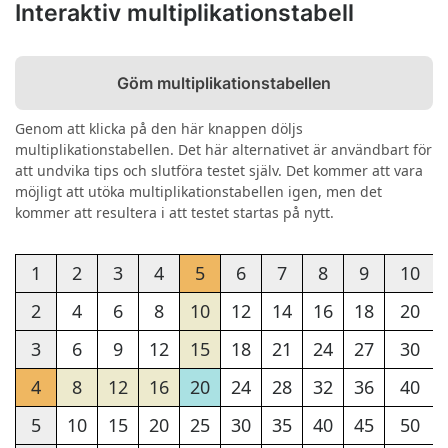
Interaktiv multiplikationstabell
Göm multiplikationstabellen
Genom att klicka på den här knappen döljs
multiplikationstabellen. Det här alternativet är användbart för
att undvika tips och slutföra testet själv. Det kommer att vara
möjligt att utöka multiplikationstabellen igen, men det
kommer att resultera i att testet startas på nytt.
1
2
3
4
5
6
7
8
9
10
2
4
6
8
10
12
14
16
18
20
3
6
9
12
15
18
21
24
27
30
4
8
12
16
20
24
28
32
36
40
5
10
15
20
25
30
35
40
45
50