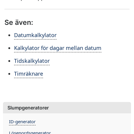
Se även:
Datumkalkylator
Kalkylator för dagar mellan datum
Tidskalkylator
Timräknare
Slumpgeneratorer
ID-generator
Lösenordsgenerator