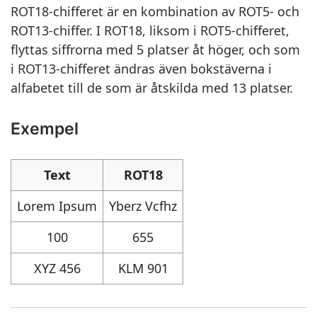
ROT18-chifferet är en kombination av ROT5- och
ROT13-chiffer. I ROT18, liksom i ROT5-chifferet,
flyttas siffrorna med 5 platser åt höger, och som
i ROT13-chifferet ändras även bokstäverna i
alfabetet till de som är åtskilda med 13 platser.
Exempel
Text
ROT18
Lorem Ipsum
Yberz Vcfhz
100
655
XYZ 456
KLM 901