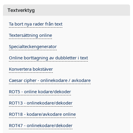
Textverktyg
Ta bort nya rader från text
Textersättning online
Specialteckengenerator
Online borttagning av dubbletter i text
Konvertera bokstäver
Caesar cipher - onlinekodare / avkodare
ROT5 - online kodare/dekoder
ROT13 - onlinekodare/dekoder
ROT18 - kodare/avkodare online
ROT47 - onlinekodare/dekoder