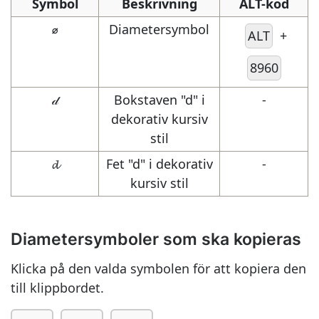
Symbol
Beskrivning
ALT-kod
⌀
Diametersymbol
ALT
+
8960
𝒹
Bokstaven "d" i
-
dekorativ kursiv
stil
𝓭
Fet "d" i dekorativ
-
kursiv stil
Diametersymboler som ska kopieras
Klicka på den valda symbolen för att kopiera den
till klippbordet.