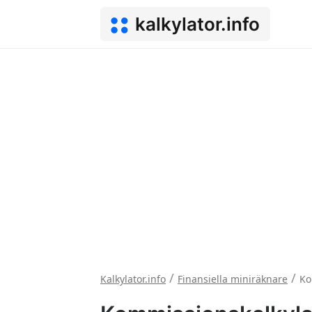
kalkylator.info
/
/
Kalkylator.info
Finansiella miniräknare
Ko