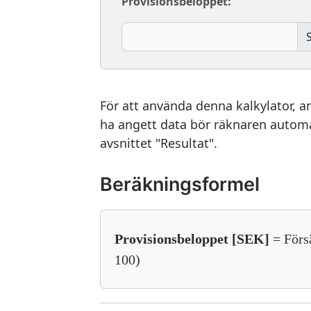
Provisionsbeloppet:
För att använda denna kalkylator, ang
ha angett data bör räknaren automa
avsnittet "Resultat".
Beräkningsformel
Provisionsbeloppet [SEK]
= Försä
100)