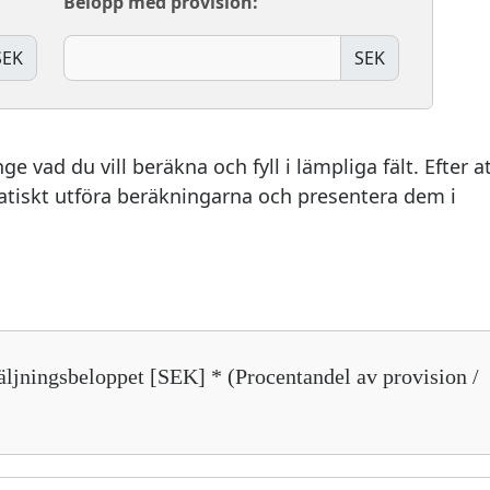
Belopp med provision:
SEK
SEK
e vad du vill beräkna och fyll i lämpliga fält. Efter a
tiskt utföra beräkningarna och presentera dem i
ljningsbeloppet [SEK] * (Procentandel av provision /