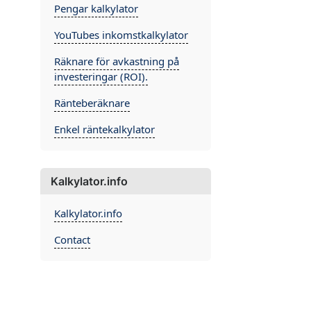
Pengar kalkylator
YouTubes inkomstkalkylator
Räknare för avkastning på
investeringar (ROI).
Ränteberäknare
Enkel räntekalkylator
Kalkylator.info
Kalkylator.info
Contact