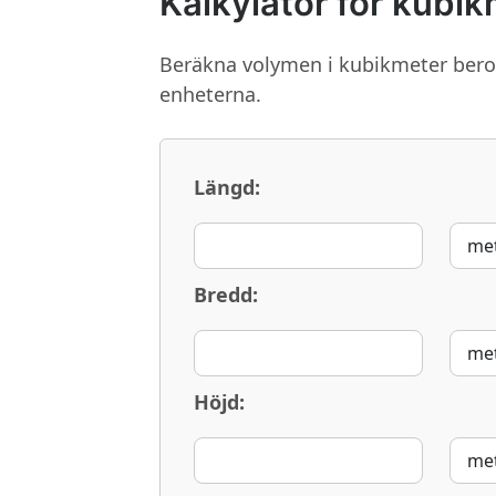
Kalkylator för kubi
Beräkna volymen i kubikmeter beroe
enheterna.
Längd:
Bredd:
Höjd: