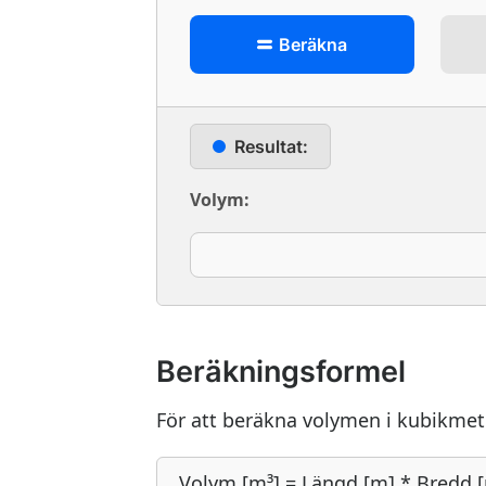
Beräkna
Resultat:
Volym:
Beräkningsformel
För att beräkna volymen i kubikmete
Volym [m³] = Längd [m] * Bredd 