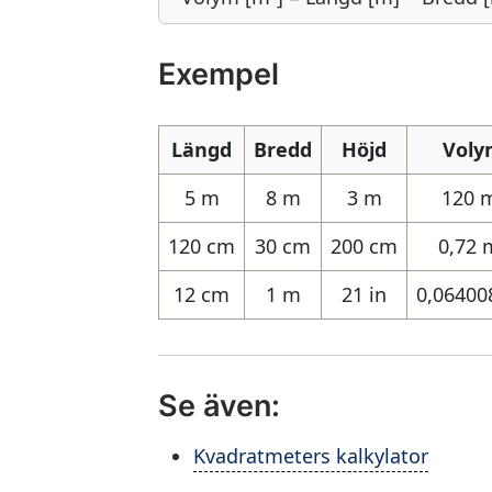
Exempel
Längd
Bredd
Höjd
Voly
5 m
8 m
3 m
120 
120 cm
30 cm
200 cm
0,72 
12 cm
1 m
21 in
0,06400
Se även:
Kvadratmeters kalkylator