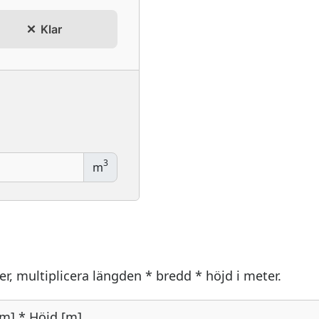
Klar
3
m
r, multiplicera längden * bredd * höjd i meter.
[m] * Höjd [m]