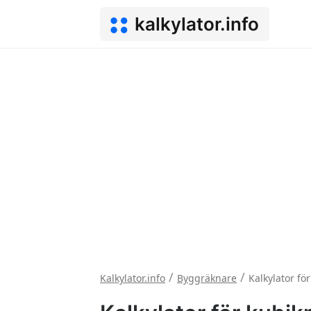
kalkylator.info
/
/
Kalkylator.info
Byggräknare
Kalkylator fö