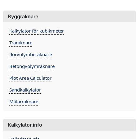
Byggräknare
Kalkylator för kubikmeter
Träräknare
Rörvolymberäknare
Betongvolymräknare
Plot Area Calculator
Sandkalkylator
Målarräknare
Kalkylator.info