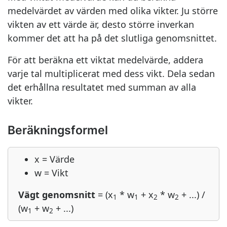
medelvärdet av värden med olika vikter. Ju större
vikten av ett värde är, desto större inverkan
kommer det att ha på det slutliga genomsnittet.
För att beräkna ett viktat medelvärde, addera
varje tal multiplicerat med dess vikt. Dela sedan
det erhållna resultatet med summan av alla
vikter.
Beräkningsformel
x = Värde
w = Vikt
Vägt genomsnitt
= (x
* w
+ x
* w
+ ...) /
1
1
2
2
(w
+ w
+ ...)
1
2