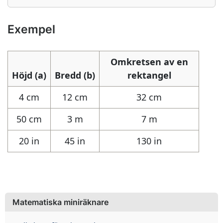
Exempel
Omkretsen av en
Höjd (a)
Bredd (b)
rektangel
4 cm
12 cm
32 cm
50 cm
3 m
7 m
20 in
45 in
130 in
Matematiska miniräknare