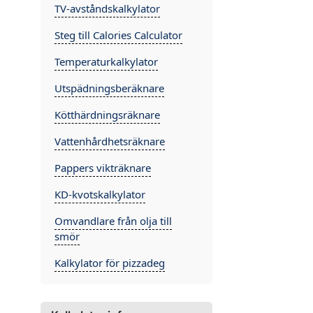
TV-avståndskalkylator
Steg till Calories Calculator
Temperaturkalkylator
Utspädningsberäknare
Kötthärdningsräknare
Vattenhårdhetsräknare
Pappers vikträknare
KD-kvotskalkylator
Omvandlare från olja till
smör
Kalkylator för pizzadeg