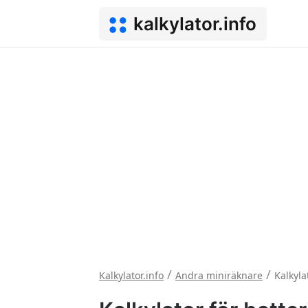
kalkylator.info
/
/
Kalkylator.info
Andra miniräknare
Kalkyla