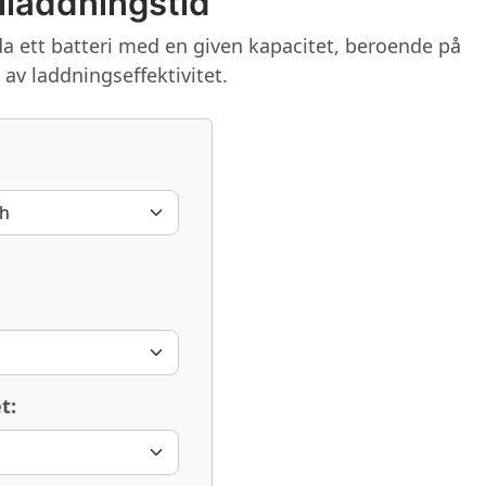
riladdningstid
dda ett batteri med en given kapacitet, beroende på
av laddningseffektivitet.
t: