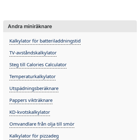
Andra miniräknare
Kalkylator för batteriladdningstid
TV-avståndskalkylator
Steg till Calories Calculator
Temperaturkalkylator
Utspädningsberäknare
Pappers vikträknare
KD-kvotskalkylator
Omvandlare från olja till smör
Kalkylator för pizzadeg