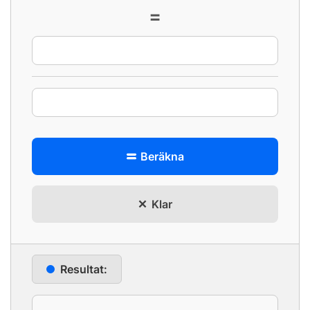
=
Beräkna
Klar
Resultat: