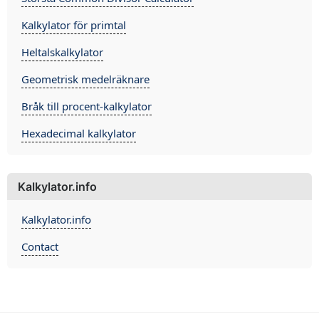
Kalkylator för primtal
Heltalskalkylator
Geometrisk medelräknare
Bråk till procent-kalkylator
Hexadecimal kalkylator
Kalkylator.info
Kalkylator.info
Contact