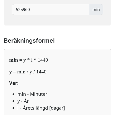
min
Beräkningsformel
min
= y * l * 1440
y
= min / y / 1440
Var:
min - Minuter
y - År
l - Årets längd [dagar]