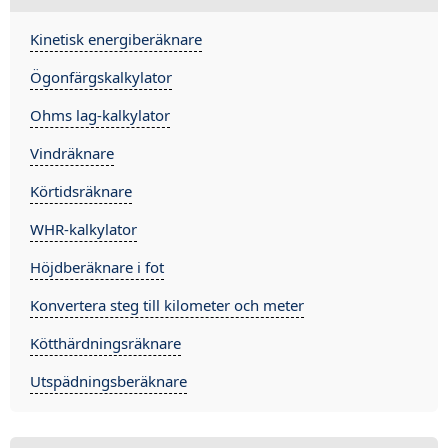
Kinetisk energiberäknare
Ögonfärgskalkylator
Ohms lag-kalkylator
Vindräknare
Körtidsräknare
WHR-kalkylator
Höjdberäknare i fot
Konvertera steg till kilometer och meter
Kötthärdningsräknare
Utspädningsberäknare