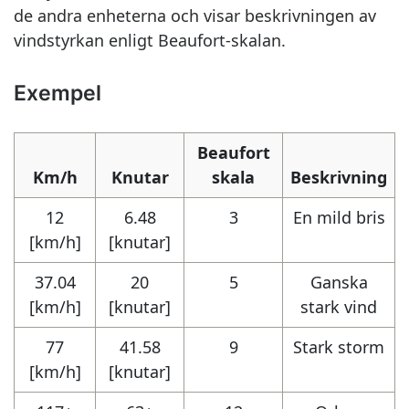
de andra enheterna och visar beskrivningen av
vindstyrkan enligt Beaufort-skalan.
Exempel
Beaufort
Km/h
Knutar
skala
Beskrivning
12
6.48
3
En mild bris
[km/h]
[knutar]
37.04
20
5
Ganska
[km/h]
[knutar]
stark vind
77
41.58
9
Stark storm
[km/h]
[knutar]