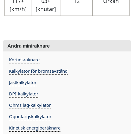
117+
63+
12
Orkan
[km/h]
[knutar]
Andra miniräknare
Körtidsräknare
Kalkylator för bromsavstånd
Jästkalkylator
DPI-kalkylator
Ohms lag-kalkylator
Ögonfärgskalkylator
Kinetisk energiberäknare