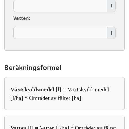
l
Vatten:
l
Beräkningsformel
Växtskyddsmedel [l]
= Växtskyddsmedel
[l/ha] * Området av fältet [ha]
Vatten [l]
= Vatten [l/ha] * Området av fältet