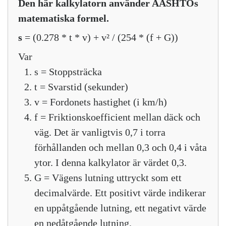
Den här kalkylatorn använder AASHTOs
matematiska formel.
s
= (0.278 * t * v) + v² / (254 * (f + G))
Var
s = Stoppsträcka
t = Svarstid (sekunder)
v = Fordonets hastighet (i km/h)
f = Friktionskoefficient mellan däck och
väg. Det är vanligtvis 0,7 i torra
förhållanden och mellan 0,3 och 0,4 i våta
ytor. I denna kalkylator är värdet 0,3.
G = Vägens lutning uttryckt som ett
decimalvärde. Ett positivt värde indikerar
en uppåtgående lutning, ett negativt värde
en nedåtgående lutning.