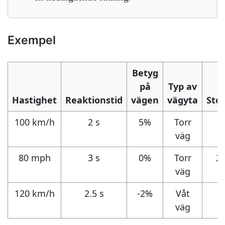
Exempel
Betyg
på
Typ av
Hastighet
Reaktionstid
vägen
vägyta
Sto
100 km/h
2 s
5%
Torr
1
väg
80 mph
3 s
0%
Torr
21
väg
120 km/h
2.5 s
-2%
Våt
2
väg