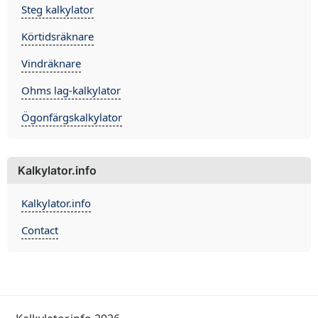
Steg kalkylator
Körtidsräknare
Vindräknare
Ohms lag-kalkylator
Ögonfärgskalkylator
Kalkylator.info
Kalkylator.info
Contact